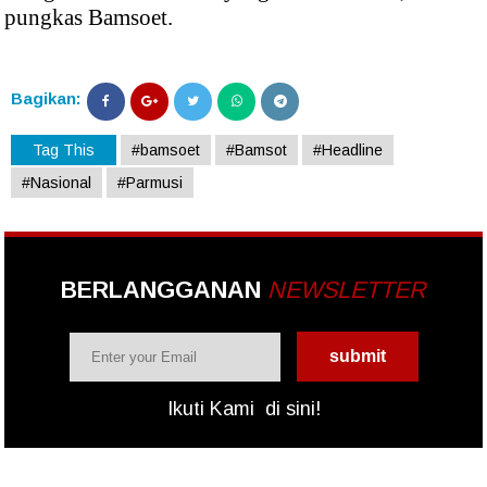
pungkas Bamsoet.
Bagikan:
Tag This
#bamsoet
#Bamsot
#Headline
#Nasional
#Parmusi
BERLANGGANAN
NEWSLETTER
Ikuti Kami
di sini!