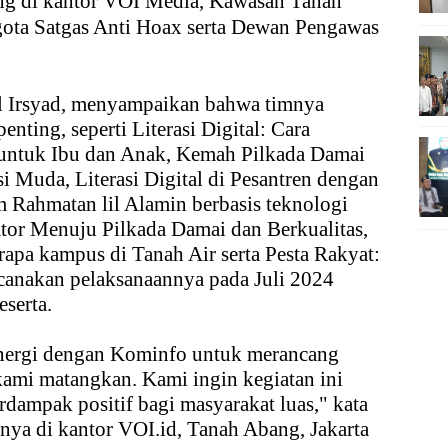
ung di kantor VOI Media, Kawasan Tanah
gota Satgas Anti Hoax serta Dewan Pengawas
al Irsyad, menyampaikan bahwa timnya
nting, seperti Literasi Digital: Cara
untuk Ibu dan Anak, Kemah Pilkada Damai
i Muda, Literasi Digital di Pesantren dengan
 Rahmatan lil Alamin berbasis teknologi
ator Menuju Pilkada Damai dan Berkualitas,
apa kampus di Tanah Air serta Pesta Rakyat:
canakan pelaksanaannya pada Juli 2024
serta.
inergi dengan Kominfo untuk merancang
kami matangkan. Kami ingin kegiatan ini
erdampak positif bagi masyarakat luas," kata
nya di kantor VOI.id, Tanah Abang, Jakarta