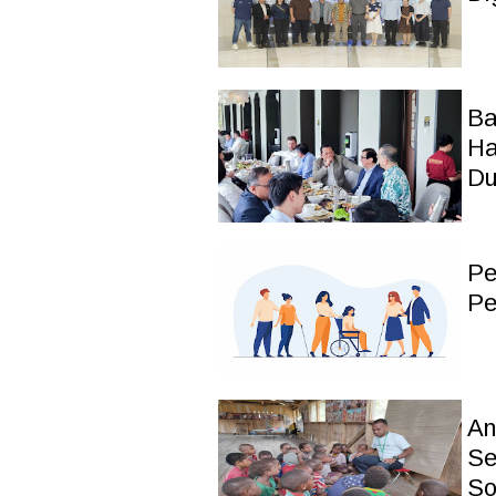
Ba
Ha
Du
Pe
Pe
An
Se
So