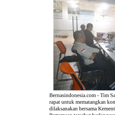
Anggota DPR Dorong Pemerint
Ekspor, dan Hilirisasi
Kebijakan Strategis Pemerint
Distribusi Buku Harus Dibare
Waketum MUI Dukung Perampa
Membebaskan sektor Riil dari
Media Guangzhou Hadapi Gener
Bernasindonesia.com - Tim S
rapat untuk mematangkan kon
dilaksanakan bersama Kement