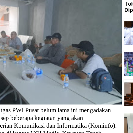
To
ah Siasati Pelemahan Rupiah dengan Memperkuat Pariwi
Dip
ah Topang Kenaikan PMI Manufaktur Nasional
ngi dengan Gerakan Penguatan Literasi
san Aset Koruptor
 Tekanan Merawat Independensi Bank Central
asi Digital
atgas PWI Pusat belum lama ini mengadakan
sep beberapa kegiatan yang akan
erian Komunikasi dan Informatika (Kominfo).