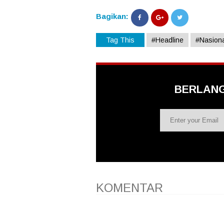
Bagikan:
Tag This
#Headline
#Nasiona
BERLAN
KOMENTAR