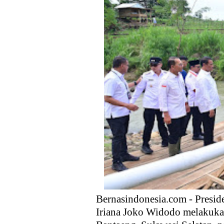
Memahami Masa Depan Gaza d
Prabowonomics: Mengembalika
HNW Dukung Persiapan Haji 202
Prabowo: Kemitraan Indonesia
Demi Jaga Roda Ekonomi Beli
Masyarakat
Bernasindonesia.com - Presi
Iriana Joko Widodo melakuka