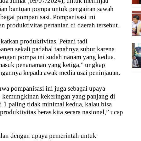
pada Jumat (05/07/2024), untuk meninjau
ian bantuan pompa untuk pengairan sawah
ebagai pompanisasi. Pompanisasi ini
 produktivitas pertanian di daerah tersebut.
atkan produktivitas. Petani tadi
anen sekali padahal tanahnya subur karena
 dengan pompa ini sudah nanam yang kedua.
 masuk penanaman yang ketiga,” ungkap
ngannya kepada awak media usai peninjauan.
hwa pompanisasi ini juga sebagai upaya
ap kemungkinan kekeringan yang panjang di
 1 paling tidak minimal kedua, kalau bisa
roduktivitas beras kita secara nasional,” ucap
jalan dengan upaya pemerintah untuk