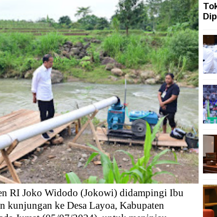
To
an Agenda Iran
Dip
n Ekonomi Indonesia kepada Amanat Konstitusi
7 Dimulai Lebih Awal dan Lebih Disosialisasikan
–Tailan Harus Beri Manfaat Nyata bagi Rakyat
tung, Pemerintah Didorong Segera Terbitkan Perpres Ti
den RI Joko Widodo (Jokowi) didampingi Ibu
n kunjungan ke Desa Layoa, Kabupaten