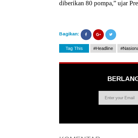
diberikan 80 pompa,” ujar Pre
Bagikan:
Tag This
#Headline
#Nasiona
BERLAN