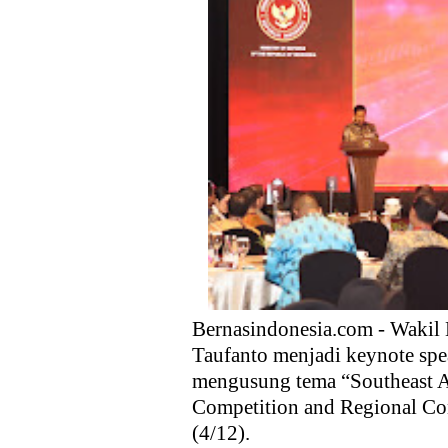
Ekspor, dan Hilirisasi
Kebijakan Strategis Pemerint
Distribusi Buku Harus Dibare
Waketum MUI Dukung Perampa
Membebaskan sektor Riil dari
Media Guangzhou Hadapi Gener
Bamsoet Ingatkan Industri Ru
Bernasindonesia.com - Wakil
Taufanto menjadi keynote spe
mengusung tema “Southeast As
Competition and Regional Con
(4/12).