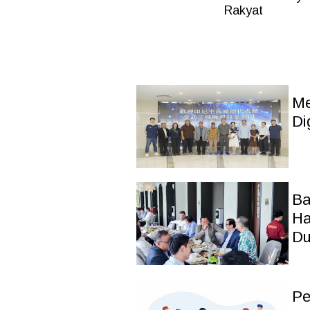
Rakyat
Me
Di
Ba
Ha
Du
Pe