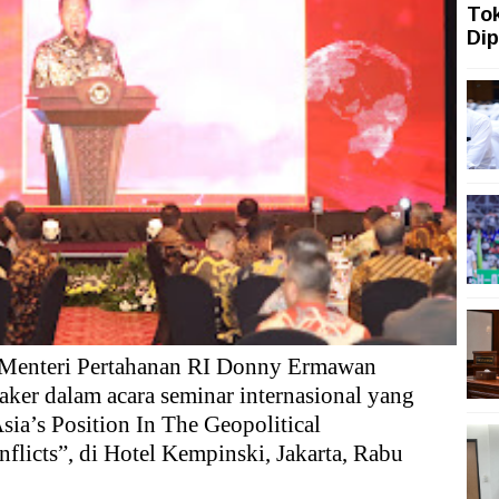
To
Dip
ah Topang Kenaikan PMI Manufaktur Nasional
ngi dengan Gerakan Penguatan Literasi
san Aset Koruptor
 Tekanan Merawat Independensi Bank Central
asi Digital
mah Sakit Harus Adaptif Hadapi Tekanan Ekonomi Dunia
 Menteri Pertahanan RI Donny Ermawan
aker dalam acara seminar internasional yang
ia’s Position In The Geopolitical
flicts”, di Hotel Kempinski, Jakarta, Rabu