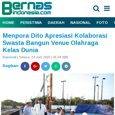
HOME
PERISTIWA
DAERAH
NASIONAL
FOTO
Menpora Dito Apresiasi Kolaborasi
Swasta Bangun Venue Olahraga
Kelas Dunia
Nasional
| Selasa, 24 Juni 2025 | 01.04 WIB
Bagikan: