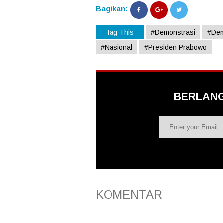
Bagikan:
Tag This
#Demonstrasi
#Dem
#Nasional
#Presiden Prabowo
BERLAN
KOMENTAR