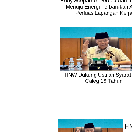
Eddy Soeparno: Percepatan Tr
Menuju Energi Terbarukan 
Perluas Lapangan Kerj
HNW Dukung Usulan Syarat 
Caleg 18 Tahun
HN