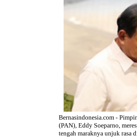
Prabowo: Kemitraan Indonesia
Fahira Idris Minta Pemprov D
Prabowo Hadapi Oligarki
Generasi Z Indonesia Menjun
Kebencian
HNW Dukung Usulan Syarat Us
Bernasindonesia.com - Pimpin
(PAN), Eddy Soeparno, meresp
tengah maraknya unjuk rasa di