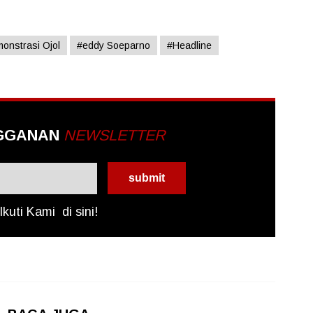
onstrasi Ojol
#eddy Soeparno
#Headline
GGANAN
NEWSLETTER
Ikuti Kami
di sini!