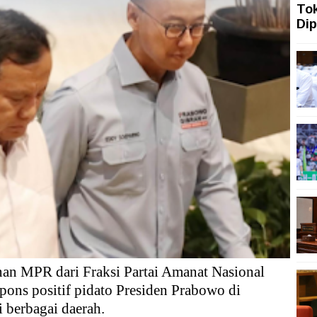
To
–Tailan Harus Beri Manfaat Nyata bagi Rakyat
Dip
KI Jakarta Lakukan 6 Langkah Ini Hadapi Puncak Musim Ke
jung Keberagaman, tetapi Rentan Terpapar Hoaks dan Ko
ia Caleg 18 Tahun
an MPR dari Fraksi Partai Amanat Nasional
ons positif pidato Presiden Prabowo di
 berbagai daerah.