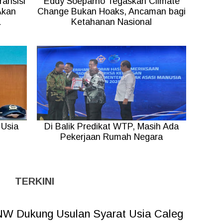
ansisi
Eddy Soeparno Tegaskan Climate
Akan
Change Bukan Hoaks, Ancaman bagi
a
Ketahanan Nasional
Usia
Di Balik Predikat WTP, Masih Ada
Pekerjaan Rumah Negara
TERKINI
W Dukung Usulan Syarat Usia Caleg