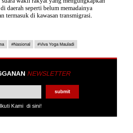
 suara wakil rakyat yang mengungkapkan
 di daerah seperti belum memadainya
tan termasuk di kawasan transmigrasi.
ama
#Nasional
#Viva Yoga Mauladi
GGANAN
NEWSLETTER
Ikuti Kami
di sini!