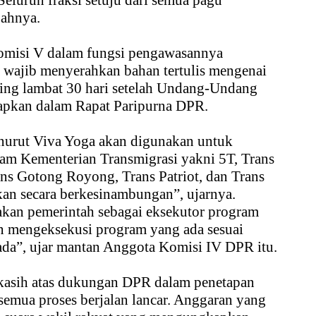
eluruh fraksi setuju dari semua pagu
bahnya.
omisi V dalam fungsi pengawasannya
 wajib menyerahkan bahan tertulis mengenai
aling lambat 30 hari setelah Undang-Undang
apkan dalam Rapat Paripurna DPR.
nurut Viva Yoga akan digunakan untuk
am Kementerian Transmigrasi yakni 5T, Trans
ans Gotong Royong, Trans Patriot, dan Trans
kan secara berkesinambungan”, ujarnya.
akan pemerintah sebagai eksekutor program
 mengeksekusi program yang ada sesuai
da”, ujar mantan Anggota Komisi IV DPR itu.
kasih atas dukungan DPR dalam penetapan
mua proses berjalan lancar. Anggaran yang