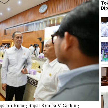
To
ah Siasati Pelemahan Rupiah dengan Memperkuat Pariwi
Dip
ah Topang Kenaikan PMI Manufaktur Nasional
ngi dengan Gerakan Penguatan Literasi
san Aset Koruptor
 Tekanan Merawat Independensi Bank Central
asi Digital
mpat di Ruang Rapat Komisi V, Gedung