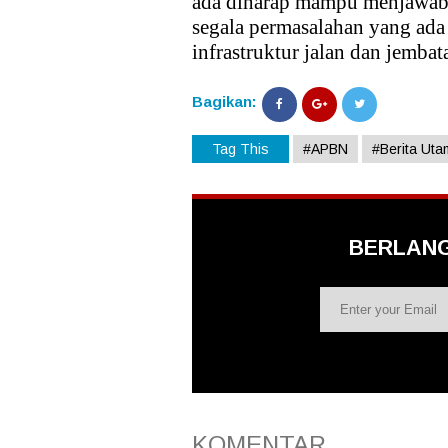
ada diharap mampu menjawab
segala permasalahan yang ada
infrastruktur jalan dan jemba
Bagikan:
Tag This
#APBN
#Berita Ut
BERLAN
KOMENTAR