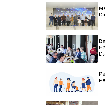
Me
Di
Ba
Ha
Du
Pe
Pe