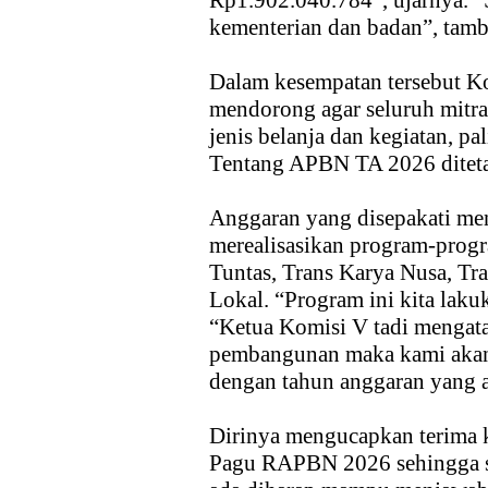
Rp1.902.040.784”, ujarnya. “S
kementerian dan badan”, tam
Dalam kesempatan tersebut K
mendorong agar seluruh mitra
jenis belanja dan kegiatan, p
Tentang APBN TA 2026 ditet
Anggaran yang disepakati me
merealisasikan program-progr
Tuntas, Trans Karya Nusa, Tr
Lokal. “Program ini kita laku
“Ketua Komisi V tadi mengat
pembangunan maka kami akan
dengan tahun anggaran yang a
Dirinya mengucapkan terima 
Pagu RAPBN 2026 sehingga se