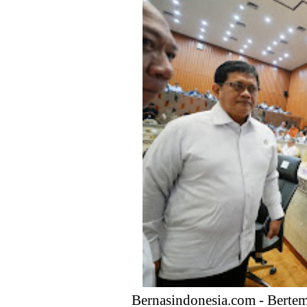
Anggota DPR Dorong Pemerint
Ekspor, dan Hilirisasi
Kebijakan Strategis Pemerint
Distribusi Buku Harus Dibare
Waketum MUI Dukung Perampa
Membebaskan sektor Riil dari
Media Guangzhou Hadapi Gener
Bernasindonesia.com - Berte