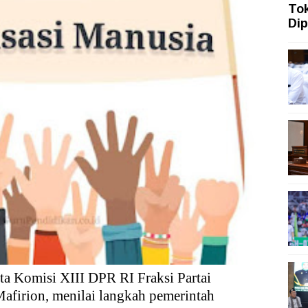
To
ah Topang Kenaikan PMI Manufaktur Nasional
Dip
ngi dengan Gerakan Penguatan Literasi
san Aset Koruptor
 Tekanan Merawat Independensi Bank Central
an Agenda Iran
n Ekonomi Indonesia kepada Amanat Konstitusi
gi Konsumen Penyandang Disabilitas
a Komisi XIII DPR RI Fraksi Partai
afirion, menilai langkah pemerintah