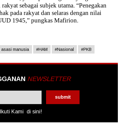
rakyat sebagai subjek utama. “Penegakan
ak pada rakyat dan selaras dengan nilai
UUD 1945,” pungkas Mafirion.
 asasi manusia
#HAM
#Nasional
#PKB
GGANAN
NEWSLETTER
Ikuti Kami
di sini!