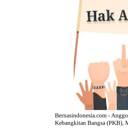
Kebijakan Strategis Pemerint
Distribusi Buku Harus Dibare
Waketum MUI Dukung Perampa
Membebaskan sektor Riil dari
Memahami Masa Depan Gaza d
Prabowonomics: Mengembalika
Perlindungan dan Konsesi Ba
Bernasindonesia.com - Anggot
Kebangkitan Bangsa (PKB), M