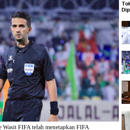
To
ah Siasati Pelemahan Rupiah dengan Memperkuat Pariwi
Dip
ah Topang Kenaikan PMI Manufaktur Nasional
ngi dengan Gerakan Penguatan Literasi
san Aset Koruptor
 Tekanan Merawat Independensi Bank Central
asi Digital
e Wasit FIFA telah menetapkan FIFA