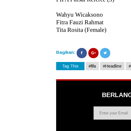
Wahyu Wicaksono
Fitra Fauzi Rahmat
Tita Rosita (Female)
Bagikan:
Tag This
#fifa
#Headline
#
BERLAN