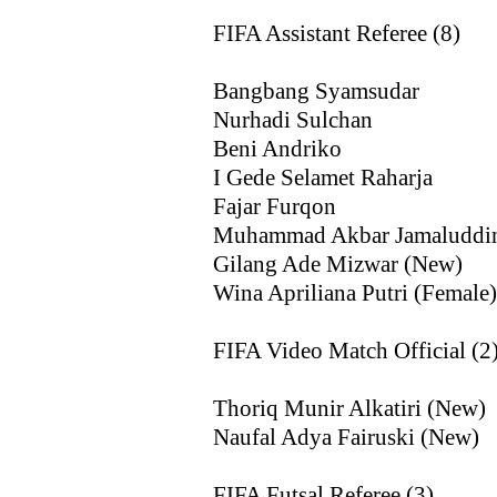
FIFA Assistant Referee (8)
Bangbang Syamsudar
Nurhadi Sulchan
Beni Andriko
I Gede Selamet Raharja
Fajar Furqon
Muhammad Akbar Jamaluddi
Gilang Ade Mizwar (New)
Wina Apriliana Putri (Female)
FIFA Video Match Official (2
Thoriq Munir Alkatiri (New)
Naufal Adya Fairuski (New)
FIFA Futsal Referee (3)