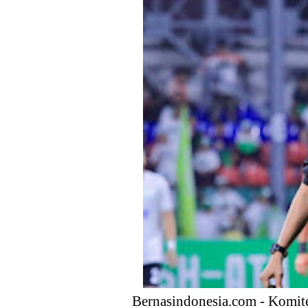
Anggota DPR Dorong Pemerint
Ekspor, dan Hilirisasi
Kebijakan Strategis Pemerint
Distribusi Buku Harus Dibare
Waketum MUI Dukung Perampa
Membebaskan sektor Riil dari
Media Guangzhou Hadapi Gener
Bernasindonesia.com - Komit