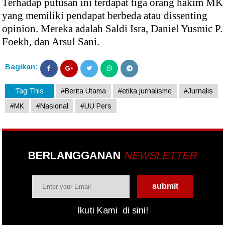
Terhadap putusan ini terdapat tiga orang hakim MK
yang memiliki pendapat berbeda atau dissenting
opinion. Mereka adalah Saldi Isra, Daniel Yusmic P.
Foekh, dan Arsul Sani.
Bagikan:
Tag This
#Berita Utama
#etika jurnalisme
#Jurnalis
#MK
#Nasional
#UU Pers
BERLANGGANAN
NEWSLETTER
Ikuti Kami
di sini!