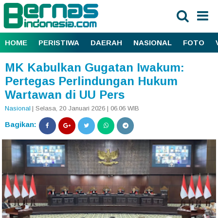
HOME
PERISTIWA
DAERAH
NASIONAL
FOTO
MK Kabulkan Gugatan Iwakum:
Pertegas Perlindungan Hukum
Wartawan di UU Pers
Nasional
| Selasa, 20 Januari 2026 | 06.06 WIB
Bagikan: