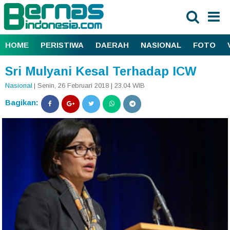
HOME
PERISTIWA
DAERAH
NASIONAL
FOTO
Sri Mulyani Kesal Terhadap ICW
Nasional
| Senin, 26 Februari 2018 | 23.04 WIB
Bagikan: