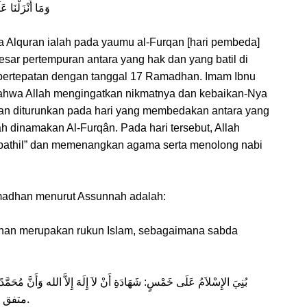
وَمَا أَنْزَلْنَا ع
ya Alquran ialah pada yaumu al-Furqan [hari pembeda]
esar pertempuran antara yang hak dan yang batil di
 bertepatan dengan tanggal 17 Ramadhan. Imam Ibnu
bahwa Allah mengingatkan nikmatnya dan kebaikan-Nya
an diturunkan pada hari yang membedakan antara yang
ah dinamakan Al-Furqân. Pada hari tersebut, Allah
 “bathil” dan memenangkan agama serta menolong nabi
madhan menurut Assunnah adalah:
han merupakan rukun Islam, sebagaimana sabda
وَصَوْمِ رَمَضَانَ وَحَجِّ البَيْتِ الحَرَامِ )) متفق عليه.