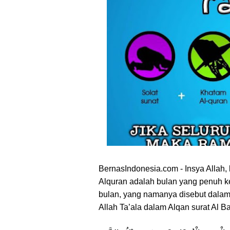
Ekspor, dan Hilirisasi
Kebijakan Strategis Pemerint
Distribusi Buku Harus Dibare
Waketum MUI Dukung Perampa
Membebaskan sektor Riil dari
Media Guangzhou Hadapi Gener
Bamsoet Ingatkan Industri Ru
BernasIndonesia.com - Insya Allah
Alquran adalah bulan yang penuh ke
bulan, yang namanya disebut dala
Allah Ta’ala dalam Alqan surat Al B