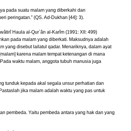
a pada suatu malam yang diberkahi dan
i peringatan.” (QS. Ad-Dukhan [44]: 3).
âtirî Haula al-Qur`ân al-Karîm (1991: XII: 499)
nkan pada malam yang diberkati. Maksudnya adalah
yang disebut lailatul qadar. Menariknya, dalam ayat
il” [malam] karena malam tempat ketenangan di mana
. Pada waktu malam, anggota tubuh manusia juga
ng tunduk kepada akal segala unsur perhatian dan
Pastaslah jika malam adalah waktu yang pas untuk
lan pembeda. Yaitu pembeda antara yang hak dan yang