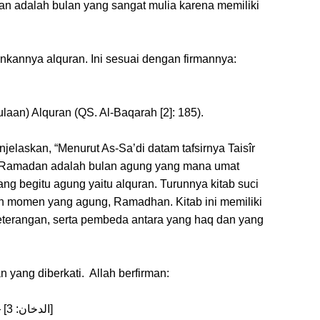
n adalah bulan yang sangat mulia karena memiliki
kannya alquran. Ini sesuai dengan firmannya:
aan) Alquran (QS. Al-Baqarah [2]: 185).
elaskan, “Menurut As-Sa’di datam tafsirnya Taisîr
n Ramadan adalah bulan agung yang mana umat
g begitu agung yaitu alquran. Turunnya kitab suci
n momen yang agung, Ramadhan. Kitab ini memiliki
keterangan, serta pembeda antara yang haq dan yang
yang diberkati. Allah berfirman:
{إِنَّا أَنْزَلْنَاهُ فِي لَيْلَةٍ مُبَارَكَةٍ إِنَّا كُنَّا مُنْذِرِينَ} [الدخان: 3]