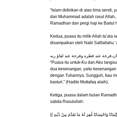
“Islam didirikan di atas lima sendi,
dan Muhammad adalah rasul Allah, 
Ramadhan dan pergi haji ke Baitul h
Kedua, puasa itu milik Allah ta’ala
disampaikan oleh Nabi Salllallahu ‘a
ان،فرحة عند فطره وفرحة عند لقاؤ ربه
“Puasa itu untuk-Ku dan Aku lang
dua kesenangan, yaitu kesenangan 
dengan Tuhannya. Sungguh, bau mu
kasturi.” (Hadits Muttafaq alaih).
Ketiga, puasa dalam bulan Ramadh
sabda Rasulullah: