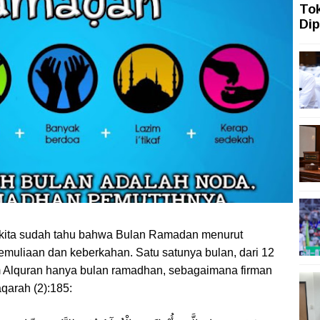
To
Dip
ah Topang Kenaikan PMI Manufaktur Nasional
ngi dengan Gerakan Penguatan Literasi
san Aset Koruptor
 Tekanan Merawat Independensi Bank Central
asi Digital
mah Sakit Harus Adaptif Hadapi Tekanan Ekonomi Dunia
, kita sudah tahu bahwa Bulan Ramadan menurut
muliaan dan keberkahan. Satu satunya bulan, dari 12
m Alquran hanya bulan ramadhan, sebagaimana firman
aqarah (2):185: