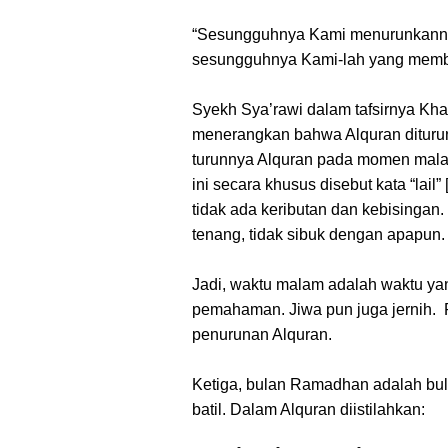
“Sesungguhnya Kami menurunkanny
sesungguhnya Kami-lah yang member
Syekh Sya’rawi dalam tafsirnya Khaw
menerangkan bahwa Alquran dituru
turunnya Alquran pada momen malam 
ini secara khusus disebut kata “la
tidak ada keributan dan kebisingan
tenang, tidak sibuk dengan apapun.
Jadi, waktu malam adalah waktu ya
pemahaman. Jiwa pun juga jernih. 
penurunan Alquran.
Ketiga, bulan Ramadhan adalah bu
batil. Dalam Alquran diistilahkan: