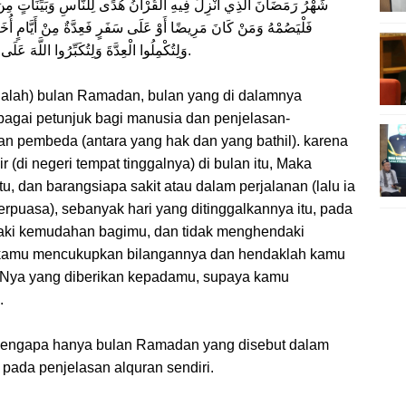
شَهْرُ رَمَضَانَ الَّذِي أُنْزِلَ فِيهِ الْقُرْآنُ هُدًى لِلنَّاسِ وَبَيِّنَاتٍ مِن
فَلْيَصُمْهُ وَمَنْ كَانَ مَرِيضًا أَوْ عَلَى سَفَرٍ فَعِدَّةٌ مِنْ أَيَّامٍ أُخَرَ ي
وَلِتُكْمِلُوا الْعِدَّةَ وَلِتُكَبِّرُوا اللَّهَ عَلَى مَا هَدَاكُمْ وَلَعَلَّكُمْ تَشْكُرُونَ [البقرة: 185].
u ialah) bulan Ramadan, bulan yang di dalamnya
bagai petunjuk bagi manusia dan penjelasan-
an pembeda (antara yang hak dan yang bathil). karena
r (di negeri tempat tinggalnya) di bulan itu, Maka
u, dan barangsiapa sakit atau dalam perjalanan (lalu ia
erpuasa), sebanyak hari yang ditinggalkannya itu, pada
ndaki kemudahan bagimu, dan tidak menghendaki
 kamu mencukupkan bilangannya dan hendaklah kamu
-Nya yang diberikan kepadamu, supaya kamu
.
 mengapa hanya bulan Ramadan yang disebut dalam
 pada penjelasan alquran sendiri.