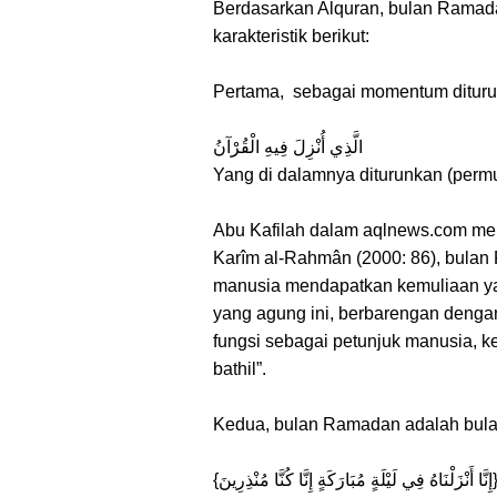
Berdasarkan Alquran, bulan Ramada
karakteristik berikut:
Pertama, sebagai momentum diturun
الَّذِي أُنْزِلَ فِيهِ الْقُرْآنُ
Yang di dalamnya diturunkan (permul
Abu Kafilah dalam aqlnews.com menj
Karîm al-Rahmân (2000: 86), bula
manusia mendapatkan kemuliaan yan
yang agung ini, berbarengan denga
fungsi sebagai petunjuk manusia, 
bathil”.
Kedua, bulan Ramadan adalah bulan 