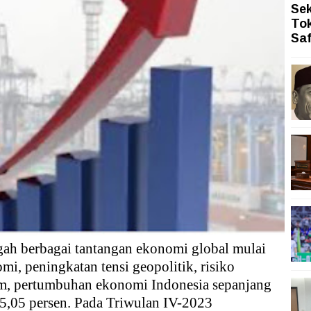
Sek
ah Siasati Pelemahan Rupiah dengan Memperkuat Pariwi
Tok
Sa
ah Topang Kenaikan PMI Manufaktur Nasional
ngi dengan Gerakan Penguatan Literasi
san Aset Koruptor
 Tekanan Merawat Independensi Bank Central
asi Digital
gah berbagai tantangan ekonomi global mulai
mi, peningkatan tensi geopolitik, risiko
lim, pertumbuhan ekonomi Indonesia sepanjang
,05 persen. Pada Triwulan IV-2023