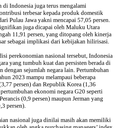
ah di Indonesia juga terus mengalami
ntribusi terbesar kepada produk domestik
dari Pulau Jawa yakni mencapai 57,05 persen.
gnifikan juga dicapai oleh Maluku Utara
ngah 11,91 persen, yang ditopang oleh kinerja
r sebagai implikasi dari kebijakan hilirisasi.
isi perekonomian nasional tersebut, Indonesia
ara yang tumbuh kuat dan persisten berada di
an dengan sejumlah negara lain. Pertumbuhan
 tahun 2023 mampu melampaui beberapa
 (3,77 persen) dan Republik Korea (1,36
ari pertumbuhan ekonomi negara G20 seperti
 Perancis (0,9 persen) maupun Jerman yang
,3 persen).
an nasional juga dinilai masih akan memiliki
jukkan oleh angka purchasing managers’ index