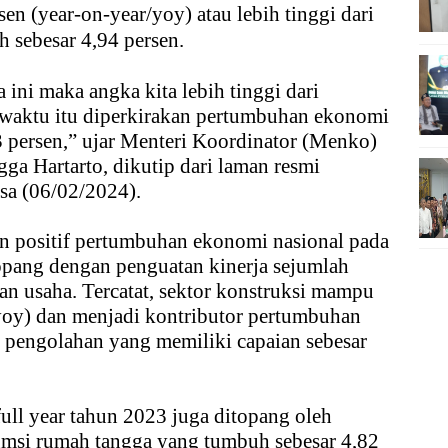
en (year-on-year/yoy) atau lebih tinggi dari
 sebesar 4,94 persen.
 ini maka angka kita lebih tinggi dari
 waktu itu diperkirakan pertumbuhan ekonomi
3 persen,” ujar Menteri Koordinator (Menko)
ga Hartarto, dikutip dari laman resmi
a (06/02/2024).
n positif pertumbuhan ekonomi nasional pada
topang dengan penguatan kinerja sejumlah
n usaha. Tercatat, sektor konstruksi mampu
yoy) dan menjadi kontributor pertumbuhan
ri pengolahan yang memiliki capaian sebesar
ull year tahun 2023 juga ditopang oleh
si rumah tangga yang tumbuh sebesar 4,82