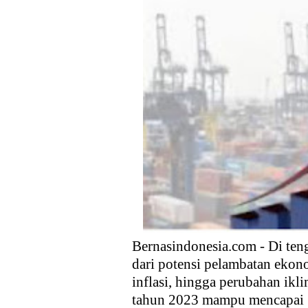
Anggota DPR Dorong Pemerint
Ekspor, dan Hilirisasi
Kebijakan Strategis Pemerint
Distribusi Buku Harus Dibare
Waketum MUI Dukung Perampa
Membebaskan sektor Riil dari
Media Guangzhou Hadapi Gener
Bernasindonesia.com - Di ten
dari potensi pelambatan ekono
inflasi, hingga perubahan ik
tahun 2023 mampu mencapai 5