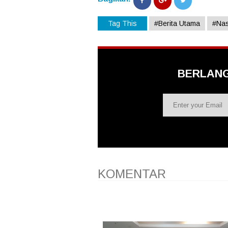
Tag This
#Berita Utama
#Nas
BERLAN
KOMENTAR