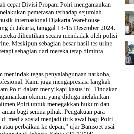
kah cepat Divisi Propam Polri mengamankan
melakukan pemerasan terhadap sejumlah
 musik internasional Djakarta Warehouse
ng di Jakarta, tanggal 13-15 Desember 2024.
reka dihentikan secara mendadak oleh polisi
ine. Meskipun sebagian besar hasil tes urine
etapi sebagian dari mereka tetap diminta
 menindak tegas penyalahgunaan narkoba,
rofesional. Kami juga mengapresiasi langkah
pam Polri dalam menyikapi kasus ini. Tindakan
mengamankan oknum yang diduga melakukan
itmen Polri untuk menegakkan hukum dan
 aman bagi semua pihak. Pengakuan para
di media sosial menjadi titik awal bagi Polri
tau perbaikan ke depan," ujar Bamsoet usai