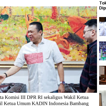
To
ah Siasati Pelemahan Rupiah dengan Memperkuat Pariwi
Dip
ah Topang Kenaikan PMI Manufaktur Nasional
ngi dengan Gerakan Penguatan Literasi
san Aset Koruptor
 Tekanan Merawat Independensi Bank Central
asi Digital
a Komisi III DPR RI sekaligus Wakil Ketua
kil Ketua Umum KADIN Indonesia Bambang