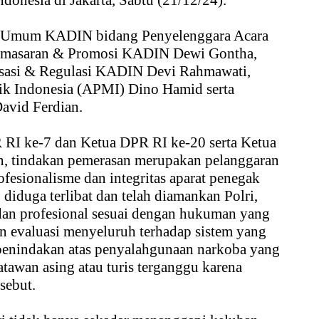
nesia di Jakarta, Sabtu (21/12/24).
ua Umum KADIN bidang Penyelenggara Acara
Pemasaran & Promosi KADIN Dewi Gontha,
isasi & Regulasi KADIN Devi Rahmawati,
ik Indonesia (APMI) Dino Hamid serta
avid Ferdian.
 RI ke-7 dan Ketua DPR RI ke-20 serta Ketua
, tindakan pemerasan merupakan pelanggaran
ofesionalisme dan integritas aparat penegak
diduga terlibat dan telah diamankan Polri,
 dan profesional sesuai dengan hukuman yang
 evaluasi menyeluruh terhadap sistem yang
enindakan atas penyalahgunaan narkoba yang
tawan asing atau turis terganggu karena
sebut.