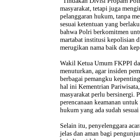
"Tindakan Divisi Propam Polr
masyarakat, tetapi juga meng
pelanggaran hukum, tanpa mem
sesuai ketentuan yang berlaku
bahwa Polri berkomitmen unt
martabat institusi kepolisian d
merugikan nama baik dan kepe
Wakil Ketua Umum FKPPI dan
menuturkan, agar insiden peme
berbagai pemangku kepenting
hal ini Kementrian Pariwisata,
masyarakat perlu bersinergi. 
perencanaan keamanan untuk
hukum yang ada sudah sesuai 
Selain itu, penyelenggara ac
jelas dan aman bagi pengunju