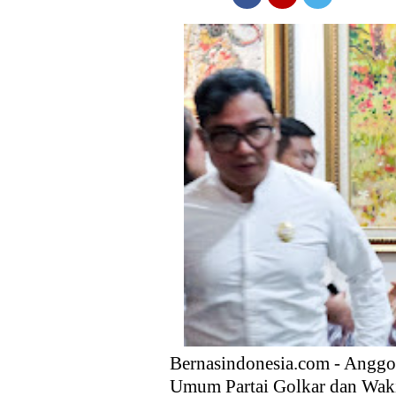
Anggota DPR Dorong Pemerint
Ekspor, dan Hilirisasi
Kebijakan Strategis Pemerint
Distribusi Buku Harus Dibare
Waketum MUI Dukung Perampa
Membebaskan sektor Riil dari
Media Guangzhou Hadapi Gener
Bernasindonesia.com - Anggot
Umum Partai Golkar dan Wa