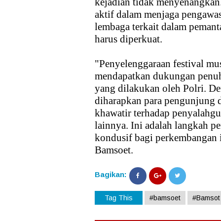
kejadian tidak menyenangkan.
aktif dalam menjaga pengawas
lembaga terkait dalam peman
harus diperkuat.
"Penyelenggaraan festival mus
mendapatkan dukungan penuh
yang dilakukan oleh Polri. 
diharapkan para pengunjung d
khawatir terhadap penyalahg
lainnya. Ini adalah langkah 
kondusif bagi perkembangan in
Bamsoet.
Bagikan:
Tag This
#bamsoet
#Bamsot