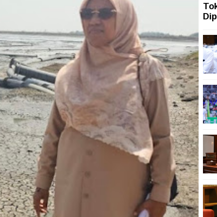
To
Dip
ah Topang Kenaikan PMI Manufaktur Nasional
ngi dengan Gerakan Penguatan Literasi
san Aset Koruptor
 Tekanan Merawat Independensi Bank Central
asi Digital
mah Sakit Harus Adaptif Hadapi Tekanan Ekonomi Dunia