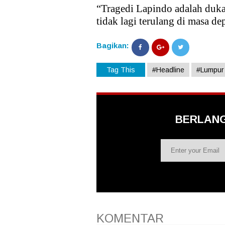
“Tragedi Lapindo adalah duka 
tidak lagi terulang di masa d
Bagikan:
Tag This
#Headline
#Lumpur
BERLAN
KOMENTAR