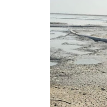
Ekspor, dan Hilirisasi
Kebijakan Strategis Pemerint
Distribusi Buku Harus Dibare
Waketum MUI Dukung Perampa
Membebaskan sektor Riil dari
Media Guangzhou Hadapi Gener
Bamsoet Ingatkan Industri Ru