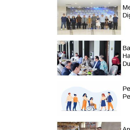
Me
Di
Ba
Ha
Du
Pe
Pe
An