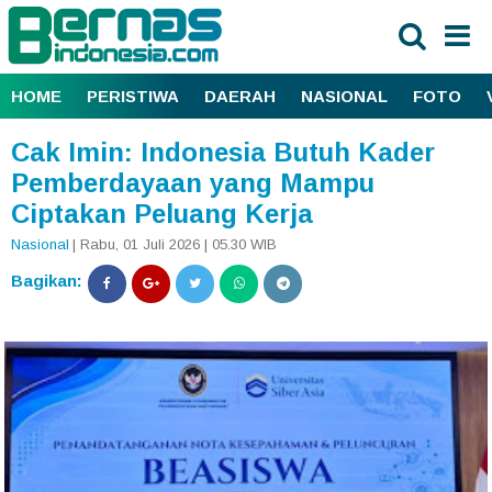
HOME
PERISTIWA
DAERAH
NASIONAL
FOTO
Cak Imin: Indonesia Butuh Kader
Pemberdayaan yang Mampu
Ciptakan Peluang Kerja
Nasional
| Rabu, 01 Juli 2026 | 05.30 WIB
Bagikan: