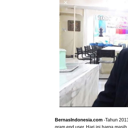
Memahami Masa Depan Gaza d
Prabowonomics: Mengembalika
HNW Dukung Persiapan Haji 202
Prabowo: Kemitraan Indonesia
Demi Jaga Roda Ekonomi Beli
Masyarakat
BernasIndonesia.com
-Tahun 2013,
gram end user. Hari ini harga masih