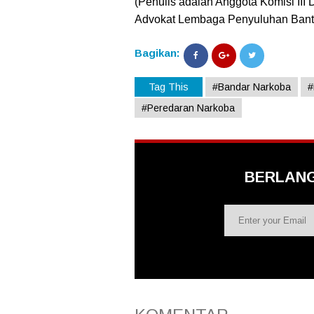
(Penulis adalah Anggota Komisi II
Advokat Lembaga Penyuluhan Ban
Bagikan:
Tag This
#Bandar Narkoba
#Peredaran Narkoba
BERLAN