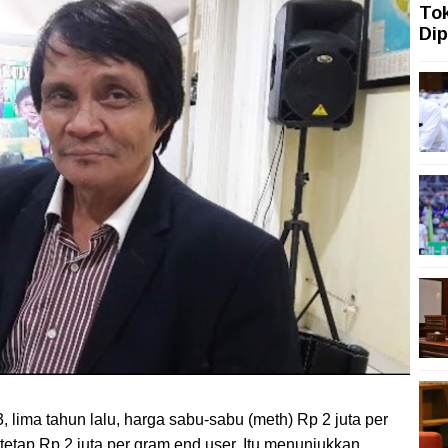
To
an Agenda Iran
Dip
n Ekonomi Indonesia kepada Amanat Konstitusi
7 Dimulai Lebih Awal dan Lebih Disosialisasikan
–Tailan Harus Beri Manfaat Nyata bagi Rakyat
tung, Pemerintah Didorong Segera Terbitkan Perpres Ti
 lima tahun lalu, harga sabu-sabu (meth) Rp 2 juta per
 tetap Rp 2 juta per gram end user. Itu menunjukkan