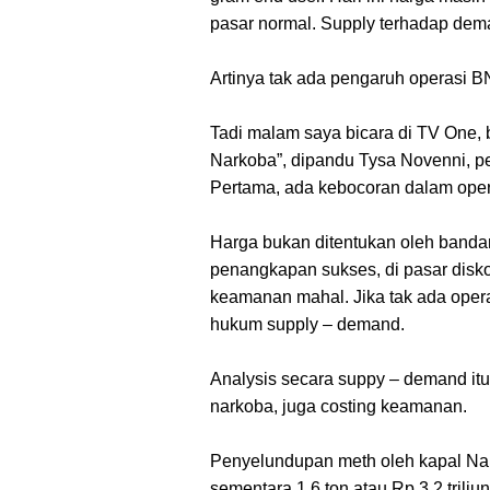
pasar normal. Supply terhadap dema
Artinya tak ada pengaruh operasi 
Tadi malam saya bicara di TV One,
Narkoba”, dipandu Tysa Novenni, pen
Pertama, ada kebocoran dalam opera
Harga bukan ditentukan oleh bandar 
penangkapan sukses, di pasar diskot
keamanan mahal. Jika tak ada opera
hukum supply – demand.
Analysis secara suppy – demand itu
narkoba, juga costing keamanan.
Penyelundupan meth oleh kapal Nan
sementara 1,6 ton atau Rp 3,2 trili