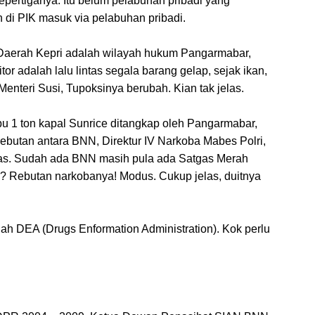
ertiganya. Itu belum pelabuhan pribadi yang
h di PIK masuk via pelabuhan pribadi.
 Daerah Kepri adalah wilayah hukum Pangarmabar,
or adalah lalu lintas segala barang gelap, sejak ikan,
Menteri Susi, Tupoksinya berubah. Kian tak jelas.
 1 ton kapal Sunrice ditangkap oleh Pangarmabar,
Rebutan antara BNN, Direktur IV Narkoba Mabes Polri,
as. Sudah ada BNN masih pula ada Satgas Merah
a? Rebutan narkobanya! Modus. Cukup jelas, duitnya
ah DEA (Drugs Enformation Administration). Kok perlu