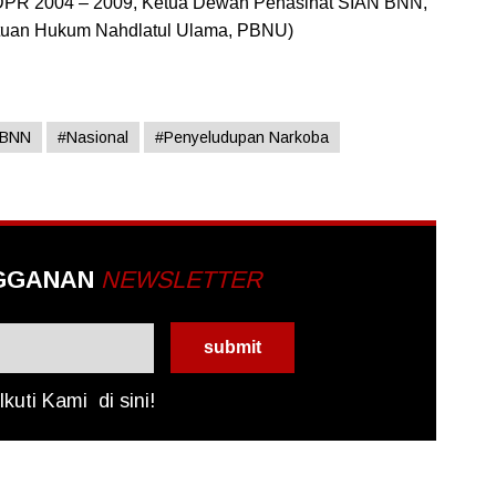
I DPR 2004 – 2009, Ketua Dewan Penasihat SIAN BNN,
tuan Hukum Nahdlatul Ulama, PBNU)
#BNN
#Nasional
#Penyeludupan Narkoba
GGANAN
NEWSLETTER
Ikuti Kami
di sini!