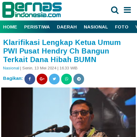
HOME
PERISTIWA
DAERAH
NASIONAL
FOTO
Klarifikasi Lengkap Ketua Umum
PWI Pusat Hendry Ch Bangun
Terkait Dana Hibah BUMN
Nasional
| Senin, 13 Mei 2024 | 16.33 WIB
Bagikan: