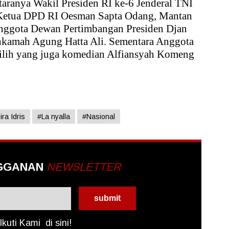
taranya Wakil Presiden RI ke-6 Jenderal TNI
 Ketua DPD RI Oesman Sapta Odang, Mantan
nggota Dewan Pertimbangan Presiden Djan
kamah Agung Hatta Ali. Sementara Anggota
pilih yang juga komedian Alfiansyah Komeng
ra Idris
#La nyalla
#Nasional
GGANAN
NEWSLETTER
Ikuti Kami
di sini!