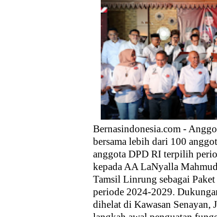
Fahira Idris Minta Pemprov D
Prabowo Hadapi Oligarki
Generasi Z Indonesia Menjun
Kebencian
HNW Dukung Usulan Syarat Us
Kepala BNN Beri Kuliah Umum 
Bernasindonesia.com - Anggot
bersama lebih dari 100 anggo
anggota DPD RI terpilih per
kepada AA LaNyalla Mahmud M
Tamsil Linrung sebagai Pake
periode 2024-2029. Dukungan
dihelat di Kawasan Senayan, J