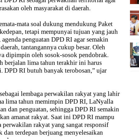
 DPD RI sebagai perwakilan territorial agar
irasakan oleh masyarakat di daerah.
 semata-mata soal dukung mendukung Paket
kedepan, tetapi mempunyai tujuan yang jauh
ma, agenda penguatan DPD RI agar semakin
 daerah, tantangannya cukup besar. Oleh
nya dipimpin oleh sosok-sosok pendobrak.
 berjalan lima tahun terakhir ini harus
i. DPD RI butuh banyak terobosan,” ujar
sebagai lembaga perwakilan rakyat yang lahir
ama lima tahun memimpin DPD RI, LaNyalla
an dan penguatan, sehingga DPD RI semakin
ankan amanat rakyat. Saat ini DPD RI mampu
perwakilan rakyat yang sangat responsif
k dan terdepan berjuang menyelesaikan