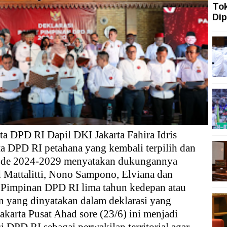
To
KI Jakarta Lakukan 6 Langkah Ini Hadapi Puncak Musim Ke
Dip
jung Keberagaman, tetapi Rentan Terpapar Hoaks dan Ko
ia Caleg 18 Tahun
di UI Tentang Bahaya Narkoba
a DPD RI Dapil DKI Jakarta Fahira Idris
ta DPD RI petahana yang kembali terpilih dan
iode 2024-2029 menyatakan dukungannya
attalitti, Nono Sampono, Elviana dan
t Pimpinan DPD RI lima tahun kedepan atau
 yang dinyatakan dalam deklarasi yang
akarta Pusat Ahad sore (23/6) ini menjadi