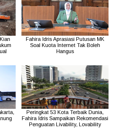
Kian
Fahira Idris Aprasiasi Putusan MK
Hukum
Soal Kuota Internet Tak Boleh
ual
Hangus
akarta,
Peringkat 53 Kota Terbaik Dunia,
Anung
Fahira Idris Sampaikan Rekomendasi
Penguatan Livability, Lovability