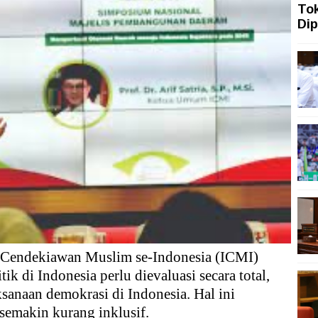
To
Dip
ah Topang Kenaikan PMI Manufaktur Nasional
ngi dengan Gerakan Penguatan Literasi
san Aset Koruptor
 Tekanan Merawat Independensi Bank Central
asi Digital
mah Sakit Harus Adaptif Hadapi Tekanan Ekonomi Dunia
n Cendekiawan Muslim se-Indonesia (ICMI)
k di Indonesia perlu dievaluasi secara total,
sanaan demokrasi di Indonesia. Hal ini
 semakin kurang inklusif.