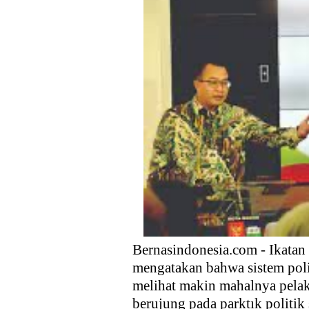
Ekspor, dan Hilirisasi
Kebijakan Strategis Pemerint
Distribusi Buku Harus Dibare
Waketum MUI Dukung Perampa
Membebaskan sektor Riil dari
Media Guangzhou Hadapi Gener
Bamsoet Ingatkan Industri Ru
Bernasindonesia.com - Ikata
mengatakan bahwa sistem politi
melihat makin mahalnya pelak
berujung pada parktık politik