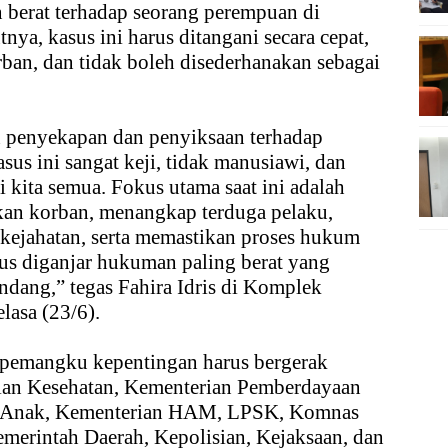
 berat terhadap seorang perempuan di
ya, kasus ini harus ditangani secara cepat,
rban, dan tidak boleh disederhanakan sebagai
 penyekapan dan penyiksaan terhadap
us ini sangat keji, tidak manusiawi, dan
i kita semua. Fokus utama saat ini adalah
an korban, menangkap terduga pelaku,
kejahatan, serta memastikan proses hukum
rus diganjar hukuman paling berat yang
dang,” tegas Fahira Idris di Komplek
lasa (23/6).
h pemangku kepentingan harus bergerak
rian Kesehatan, Kementerian Pemberdayaan
n Anak, Kementerian HAM, LPSK, Komnas
rintah Daerah, Kepolisian, Kejaksaan, dan