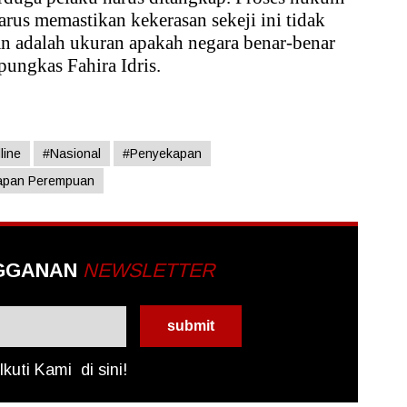
rus memastikan kekerasan sekeji ini tidak
an adalah ukuran apakah negara benar-benar
pungkas Fahira Idris.
line
#Nasional
#Penyekapan
apan Perempuan
GGANAN
NEWSLETTER
Ikuti Kami
di sini!