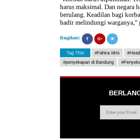
harus maksimal. Dan negara ha
berulang. Keadilan bagi korb
hadir melindungi warganya,” 
Bagikan:
Tag This
#Fahira Idris
#Head
#penyekapan di Bandung
#Penyek
BERLAN