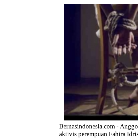
Kebijakan Strategis Pemerint
Distribusi Buku Harus Dibare
Waketum MUI Dukung Perampa
Membebaskan sektor Riil dari
Memahami Masa Depan Gaza d
Prabowonomics: Mengembalika
Perlindungan dan Konsesi Ba
Bernasindonesia.com - Anggo
aktivis perempuan Fahira Idr