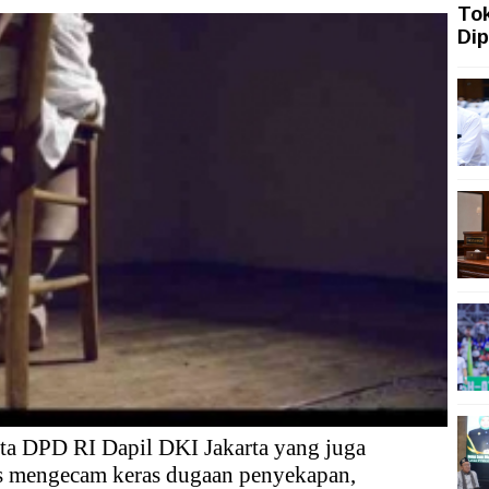
To
ah Topang Kenaikan PMI Manufaktur Nasional
Dip
ngi dengan Gerakan Penguatan Literasi
san Aset Koruptor
 Tekanan Merawat Independensi Bank Central
an Agenda Iran
n Ekonomi Indonesia kepada Amanat Konstitusi
gi Konsumen Penyandang Disabilitas
ta DPD RI Dapil DKI Jakarta yang juga
is mengecam keras dugaan penyekapan,