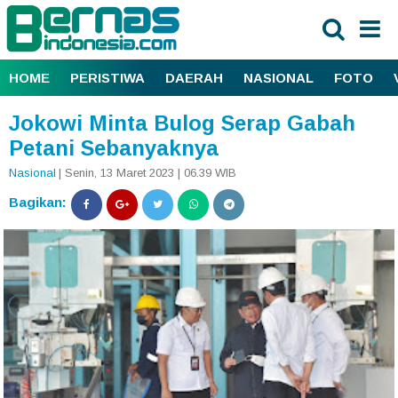
HOME
PERISTIWA
DAERAH
NASIONAL
FOTO
Jokowi Minta Bulog Serap Gabah
Petani Sebanyaknya
Nasional
| Senin, 13 Maret 2023 | 06.39 WIB
Bagikan: