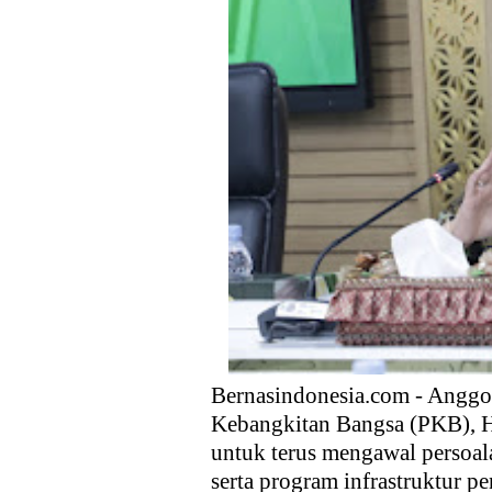
Anggota DPR Dorong Pemerint
Ekspor, dan Hilirisasi
Kebijakan Strategis Pemerint
Distribusi Buku Harus Dibare
Waketum MUI Dukung Perampa
Membebaskan sektor Riil dari
Media Guangzhou Hadapi Gener
Bernasindonesia.com - Anggo
Kebangkitan Bangsa (PKB), 
untuk terus mengawal persoal
serta program infrastruktur pe