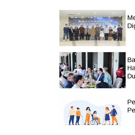
Me
Di
Ba
Ha
Du
Pe
Pe