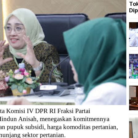
To
ah Siasati Pelemahan Rupiah dengan Memperkuat Pariwi
Dip
ah Topang Kenaikan PMI Manufaktur Nasional
ngi dengan Gerakan Penguatan Literasi
san Aset Koruptor
 Tekanan Merawat Independensi Bank Central
asi Digital
ta Komisi IV DPR RI Fraksi Partai
Hindun Anisah, menegaskan komitmennya
an pupuk subsidi, harga komoditas pertanian,
nunjang sektor pertanian.