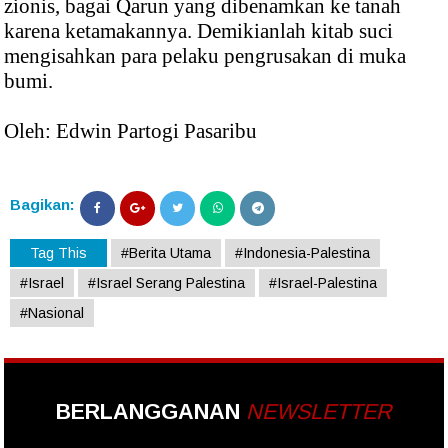
zionis, bagai Qarun yang dibenamkan ke tanah
karena ketamakannya. Demikianlah kitab suci
mengisahkan para pelaku pengrusakan di muka
bumi.
Oleh: Edwin Partogi Pasaribu
Bagikan:
Tag This
#Berita Utama
#Indonesia-Palestina
#Israel
#Israel Serang Palestina
#Israel-Palestina
#Nasional
BERLANGGANAN
NEWSLETTER